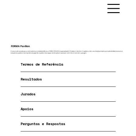
FORMA Pavilion
O concurso de conceção para a construção de uma instalação efêmera, o FORMA PAVILION é organizado pela IF, Produtora Cultural em Arquitetura, e tem como função principal a promoção do debate necessário à
evolução da arquitetura e da importância do papel dos arquitetos e das equipas interdisciplinares que atuam no território e constroem a paisagem.
Termos de Referência
Resultados
Jurados
Apoios
Perguntas e Respostas