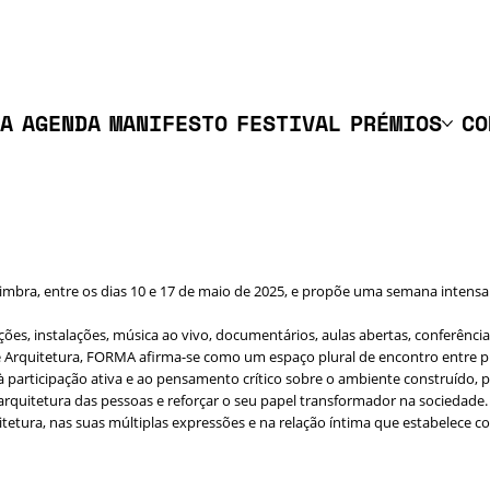
A
AGENDA
MANIFESTO
FESTIVAL
PRÉMIOS
CO
imbra, entre os dias 10 e 17 de maio de 2025, e propõe uma semana intensa 
s, instalações, música ao vivo, documentários, aulas abertas, conferências, 
 Arquitetura, FORMA afirma-se como um espaço plural de encontro entre pro
a à participação ativa e ao pensamento crítico sobre o ambiente construído,
 arquitetura das pessoas e reforçar o seu papel transformador na sociedade.
tetura, nas suas múltiplas expressões e na relação íntima que estabelece com